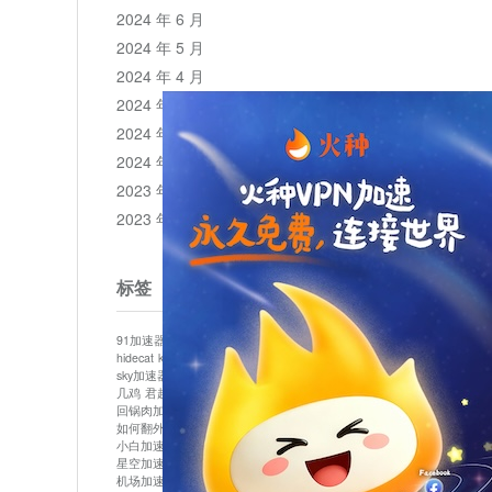
2024 年 6 月
2024 年 5 月
2024 年 4 月
2024 年 3 月
2024 年 2 月
2024 年 1 月
2023 年 12 月
2023 年 11 月
标签
91加速器
513加速器
bluelayer加速器
clash节点
hidecat
kuai500
panda加速器
plex加速器
sky加速器
telegram加速器
中信加速器
云梯加速器
几鸡
君越加速器
哔咔漫画加速器
唐师傅加速器
回锅肉加速器
坚果加速器
壹点加速器
大象加速器
如何翻外墙网站
小哈vp加速器
小火箭加速器
小白加速器
布谷vp加速器
心阶云
快连
星空加速器
最新版clash安卓下载
月光加速器
机场加速器
松果云
极快加速器
梯子加速器