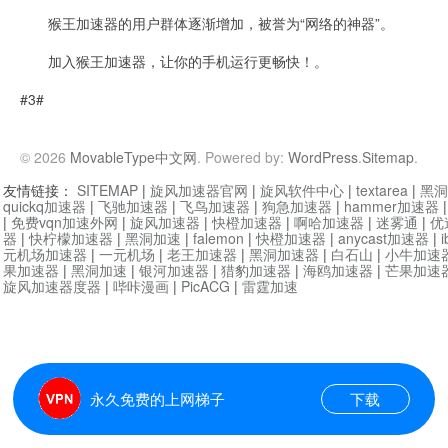
猴王加速器的用户群体逐渐增加，被誉为“网络的神器”。
加入猴王加速器，让你的手机运行更畅快！。
#3#
© 2026
MovableType中文网
. Powered by:
WordPress
.
Sitemap
.
友情链接：
SITEMAP
|
旋风加速器官网
|
旋风软件中心
|
textarea
|
黑洞
quickq加速器
|
飞驰加速器
|
飞鸟加速器
|
狗急加速器
|
hammer加速器
|
免费vqn加速外网
|
旋风加速器
|
快橙加速器
|
啊哈加速器
|
迷雾通
|
优
器
|
快柠檬加速器
|
黑洞加速
|
falemon
|
快橙加速器
|
anycast加速器
|
i
元机场加速器
|
一元机场
|
老王加速器
|
黑洞加速器
|
白石山
|
小牛加速
果加速器
|
黑洞加速
|
银河加速器
|
猎豹加速器
|
海鸥加速器
|
芒果加速
旋风加速器度器
|
哔咔漫画
|
PicACG
|
雷霆加速
永久免费的上网梯子
下载