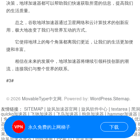
决策，地球加速器都可以帮助我们快速获取所需的信息，提高我们
的生活质量。
总之，谷歌地球加速器通过卫星网络和云计算技术的创新应
用，极大地改变了我们与世界互动的方式。
它使得地球上的每个角落都离我们更近，让我们的生活更加便
捷和丰富。
相信在未来的发展中，地球加速器将继续引领科技创新的潮
流，连接我们与整个世界的联系。
#3#
© 2026
MovableType中文网
. Powered by:
WordPress
.
Sitemap
.
友情链接：
SITEMAP
|
旋风加速器官网
|
旋风软件中心
|
textarea
|
黑洞
quickq加速器
|
飞驰加速器
|
飞鸟加速器
|
狗急加速器
|
hammer加速器
|
免费vqn加速外网
|
旋风加速器
|
快橙加速器
|
啊哈加速器
|
迷雾通
|
优
器
|
快柠檬加速器
|
黑洞加速
|
falemon
|
快橙加速器
|
anycast加速器
|
i
永久免费的上网梯子
下载
元机场加速器
|
一元机场
|
老王加速器
|
黑洞加速器
|
白石山
|
小牛加速
果加速器
|
黑洞加速
|
银河加速器
|
猎豹加速器
|
海鸥加速器
|
芒果加速
旋风加速器度器
|
哔咔漫画
|
PicACG
|
雷霆加速