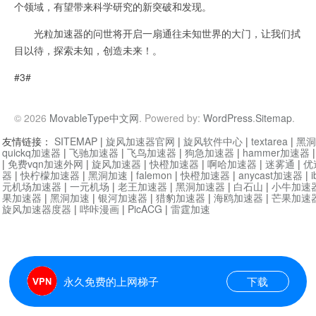
个领域，有望带来科学研究的新突破和发现。
光粒加速器的问世将开启一扇通往未知世界的大门，让我们拭
目以待，探索未知，创造未来！。
#3#
© 2026
MovableType中文网
. Powered by:
WordPress
.
Sitemap
.
友情链接：
SITEMAP
|
旋风加速器官网
|
旋风软件中心
|
textarea
|
黑洞
quickq加速器
|
飞驰加速器
|
飞鸟加速器
|
狗急加速器
|
hammer加速器
|
免费vqn加速外网
|
旋风加速器
|
快橙加速器
|
啊哈加速器
|
迷雾通
|
优
器
|
快柠檬加速器
|
黑洞加速
|
falemon
|
快橙加速器
|
anycast加速器
|
i
元机场加速器
|
一元机场
|
老王加速器
|
黑洞加速器
|
白石山
|
小牛加速
果加速器
|
黑洞加速
|
银河加速器
|
猎豹加速器
|
海鸥加速器
|
芒果加速
旋风加速器度器
|
哔咔漫画
|
PicACG
|
雷霆加速
永久免费的上网梯子
下载