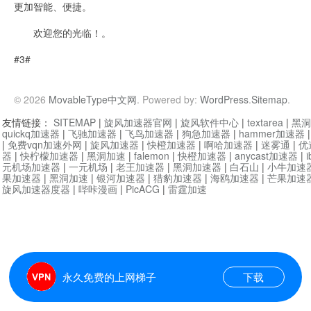
更加智能、便捷。
欢迎您的光临！。
#3#
© 2026
MovableType中文网
. Powered by:
WordPress
.
Sitemap
.
友情链接：
SITEMAP
|
旋风加速器官网
|
旋风软件中心
|
textarea
|
黑洞
quickq加速器
|
飞驰加速器
|
飞鸟加速器
|
狗急加速器
|
hammer加速器
|
免费vqn加速外网
|
旋风加速器
|
快橙加速器
|
啊哈加速器
|
迷雾通
|
优
器
|
快柠檬加速器
|
黑洞加速
|
falemon
|
快橙加速器
|
anycast加速器
|
i
元机场加速器
|
一元机场
|
老王加速器
|
黑洞加速器
|
白石山
|
小牛加速
果加速器
|
黑洞加速
|
银河加速器
|
猎豹加速器
|
海鸥加速器
|
芒果加速
旋风加速器度器
|
哔咔漫画
|
PicACG
|
雷霆加速
永久免费的上网梯子
下载